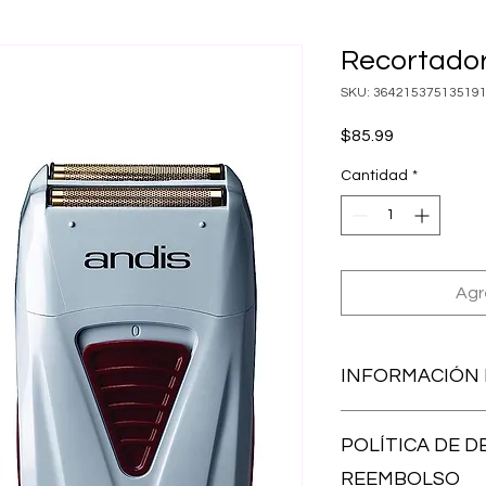
Recortado
SKU: 36421537513519
Precio
$85.99
Cantidad
*
Agr
INFORMACIÓN
Soy la descripción de
POLÍTICA DE D
para agregar detall
tamaño, materiales,
REEMBOLSO