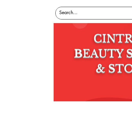
CINT
B
EAUTY
&
S
T