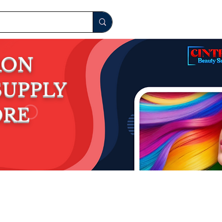
RON
S
UPPLY
ORE