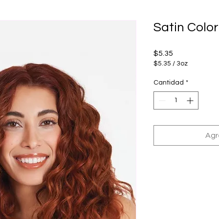
Satin Color
Precio
$5.35
$5.35
/
3oz
$5.35
por
Cantidad
*
3
Onzas
Agr