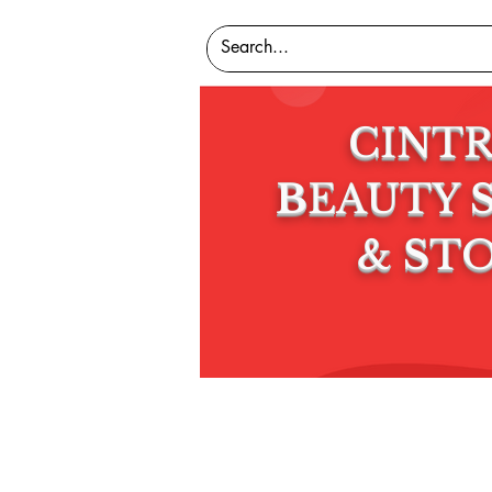
CINT
B
EAUTY
&
S
T