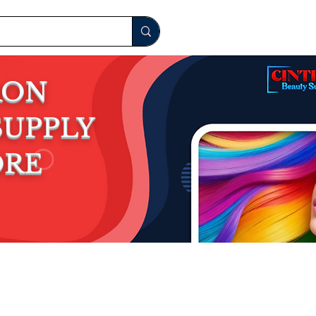
RON
S
UPPLY
ORE